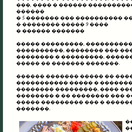
���, ���� � ������ ��������
������
� 5 ������� ��� ���������� �
� �������� ����� 9 ����
� ������ �������
����� ���������, ���������
����������, �������� ��� �
�������� � ���������, �����
����� �� ������� �������.
������ ������� ����� �� ���
����������� ����� � �������
�������� ���������, ���� ��
�������� � �� �������� ��� �
����� ��������� ��� � ����
�������.
�
�