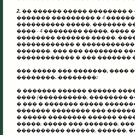
2.
�� ������ ����� �������� �
������� ��������� � 4 �����
���������� �����, ������� �
���� - 4 �������� �����, ���� 
�������� ������� �����. ���
������������ � �����������
�������. ��� ��� �������� �
������������ � ��� ������� 
��� ����� ��� �������, ���� 
��������. ��������:
� ������� ������ ������ ���
���� (����������, �������� �
� ��� � ������� ����� ������
������� �������� ��� �����
� ����� �������� ������ ���
�����, ����� ��� �������, ��
���������� ������, ������, 