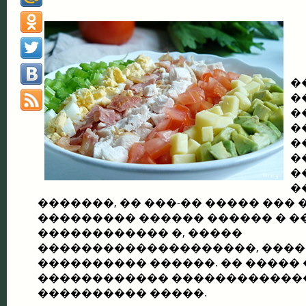
�
�
�
�
�
�
�
�
�������, �� ���-�� ����� ��� 
��������� �
����� �����
� � 
������������ �, �����
��������������������, ����
���������� ������. �� ����� 
������������ �������������
���������� �����.