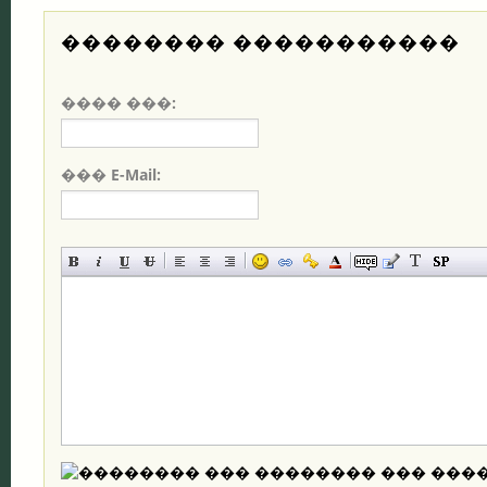
�������� �����������
���� ���:
��� E-Mail: