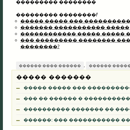
��������� ��������
��������� ��������!
����� ����� ��� ����������
������� ����������� �����
������������ ����� ����� �
��� ��������� �������� ��
��������?
,
������ ���� ������
������ ����
����� �������
����� ����� ��� ���������
��� �� ������ � ����������
���������� ������� �� ��
������: ��� ����������� ��