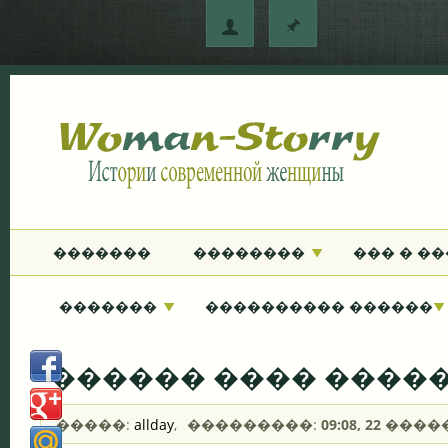
�������
��������
��� � �
�������
���������� ������
������ ���� ����
�����:
allday
,
���������:
09:08, 22 ����