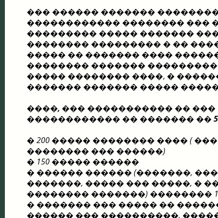
��� ������ ������� ��������
������������ �������� ��� �
��������� ����� ������� ���
�������� ��������� � �� ���
����� �� ������� ���� �����
�������� ������� ���������
����� �������� ����, � ����
������� ������� ����� �����
����, ��� ����������� �� ���
������������ �� ������� �� 5
� 200 ����� �������� ���� ( ��
�������� ��� ������)
� 150 ����� ������
� ������ ������ (�������, ���
�������, ����� ��� �����, � �
�������� �������) �������� 1
� ������� ��� ����� �� �����
������ ��� ����������, ����