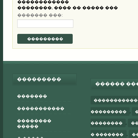
��������, ���� �� ����� ���
������� ���:
���������
���������
������ ��
�������
�����������
�����������
,
���������
��������
,
��������
�
�����
,
� �������
�