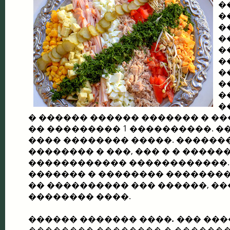
�
�
�
�
�
�
�
�
�
�
� ������ ������ ������� � �
�� ��������� 1 ����������. �
���� �������� �����. ������
�������� � ���, ��� � � �����
������������ ������������.
������� � �������� ��������
�� ���������� ��� ������, �
�������� ����.
������ ������� ����.
��� ���