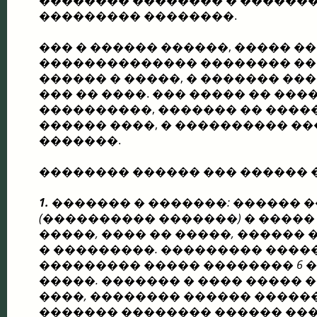
�������� �������� � �������
��������� ��������.
��� � ������ ������, ����� �
�������������� �������� ��
������ � �����, � ������� ��
��� �� ����. ��� ����� �� ���
����������, ������� �� �����
������ ����, � ���������� ��
�������.
�������� ������ ��� ������ 
1.
������� � �������: ������ 
(���������� �������) � ����� 
�����, ���� �� �����, ������
� ���������. ��������� ����
��������� ����� �������� 6 
�����. ������� � ���� �����
����, �������� ������ ������
������� �������� ������ ���